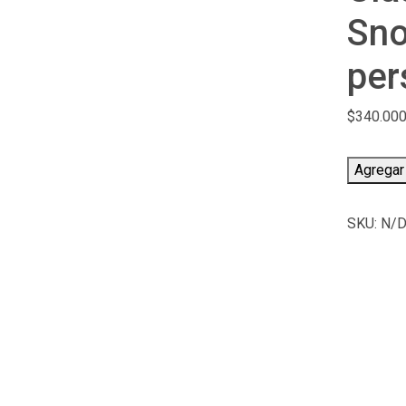
Sno
per
$
340.000
Clase
Agregar 
grupal
de
SKU:
N/
Ski
/
Snowboa
por
persona
2hs
+
equipo
cantidad