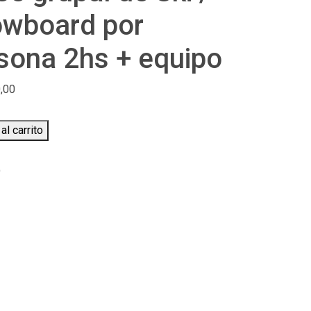
wboard por
sona 2hs + equipo
,00
al carrito
D
rd